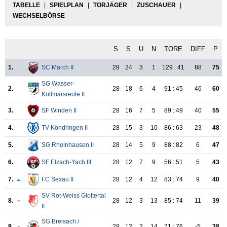
TABELLE
|
SPIELPLAN
|
TORJÄGER
|
ZUSCHAUER
|
WECHSELBÖRSE
S
S
U
N
TORE
DIFF
P
1.
SC March II
28
24
3
1
129 : 41
88
75
SG Wasser-
2.
28
18
6
4
91 : 45
46
60
Kollmarsreute II
3.
SF Winden II
28
16
7
5
89 : 49
40
55
4.
TV Köndringen II
28
15
3
10
86 : 63
23
48
5.
SG Rheinhausen II
28
14
5
9
88 : 82
6
47
6.
SF Elzach-Yach III
28
12
7
9
56 : 51
5
43
7.
FC Sexau II
28
12
4
12
83 : 74
9
40
SV Rot-Weiss Glottertal
8.
28
12
3
13
85 : 74
11
39
II
SG Breisach /
9.
28
12
2
14
71 : 76
-5
38