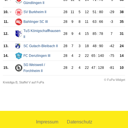
Gündlingen II
10.
SV Burkheim II
28
11
5
12
51 : 80
-29
38
11.
Bahlinger SC III
28
9
8
11
63 : 66
-3
35
TuS Königschaffhausen
12.
28
9
4
15
85 : 78
7
31
II
13.
SC Gutach-Bleibach II
28
7
3
18
48 : 90
-42
24
14.
FC Denzlingen III
28
4
2
22
65 : 140
-75
14
SG Weisweil /
15.
28
2
4
22
47 : 128
-81
10
Forchheim II
© FuPa-Widget
Kreisliga B, Staffel V auf FuPa
Impressum
Datenschutz